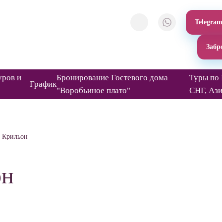
Telegra
Забр
уров и
Бронирование Гостевого дома
Туры по 
График
"Воробьиное плато"
СНГ, Аз
с Крильон
он