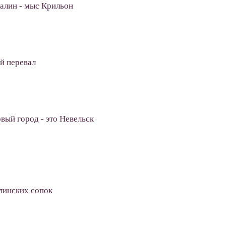
алин - мыс Крильон
й перевал
ый город - это Невельск
линских сопок