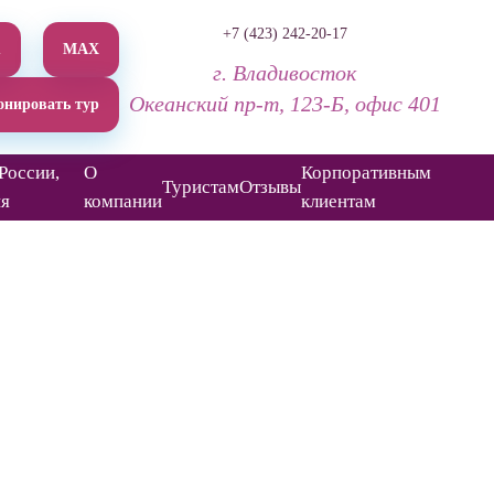
+7 (423) 242-20-17
m
МАХ
г. Владивосток
Океанский пр-т, 123-Б, офис 401
онировать тур
России,
О
Корпоративным
Туристам
Отзывы
ия
компании
клиентам