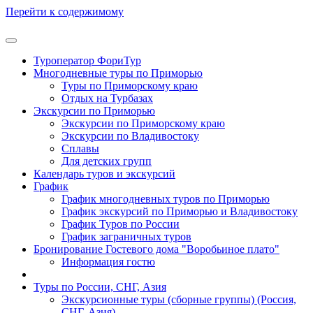
Перейти к содержимому
Туроператор ФориТур
Многодневные туры по Приморью
Туры по Приморскому краю
Отдых на Турбазах
Экскурсии по Приморью
Экскурсии по Приморскому краю
Экскурсии по Владивостоку
Сплавы
Для детских групп
Календарь туров и экскурсий
График
График многодневных туров по Приморью
График экскурсий по Приморью и Владивостоку
График Туров по России
График заграничных туров
Бронирование Гостевого дома "Воробьиное плато"
Информация гостю
Туры по России, СНГ, Азия
Экскурсионные туры (сборные группы) (Россия,
СНГ, Азия)