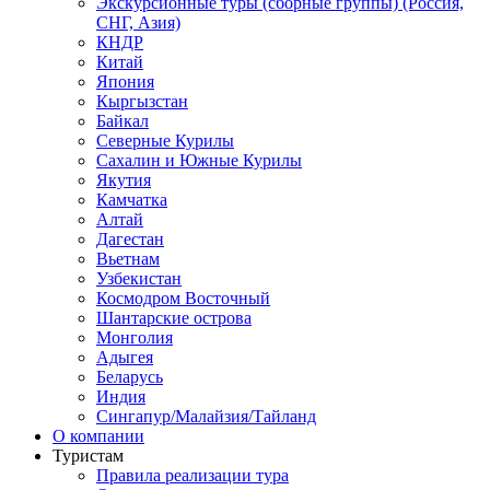
Экскурсионные туры (сборные группы) (Россия,
СНГ, Азия)
КНДР
Китай
Япония
Кыргызстан
Байкал
Северные Курилы
Сахалин и Южные Курилы
Якутия
Камчатка
Алтай
Дагестан
Вьетнам
Узбекистан
Космодром Восточный
Шантарские острова
Монголия
Адыгея
Беларусь
Индия
Сингапур/Малайзия/Тайланд
О компании
Туристам
Правила реализации тура