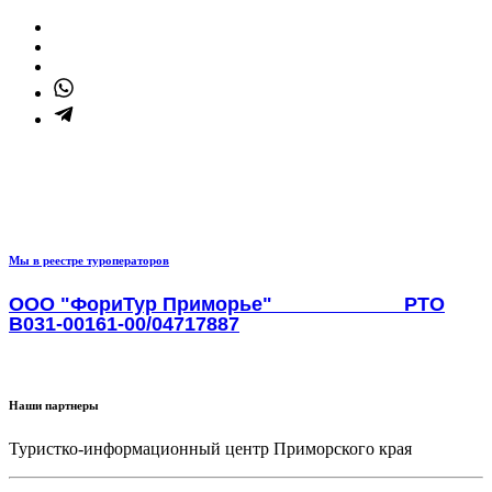
+7 (908) 448-86-81
Адрес электронной почты защищен от спам-ботов. Для
просмотра адреса в браузере должен быть включен Javascript.
Мы в реестре туроператоров
ООО "ФориТур Приморье" РТО
В031-00161-00/04717887
Наши партнеры
Туристко-информационный центр Приморского края