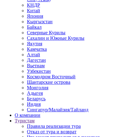
КНДР
Китай
Япония
Кыргызстан
Байкал
Северные Курилы
Сахалин и Южные Курилы
Якутия
Камчатка
Алтай
Дагестан
Вьетнам
Узбекистан
Космодром Восточный
Шантарские острова
Монголия
Адыгея
Беларусь
Индия
Сингапур/Малайзия/Тайланд
О компании
Туристам
Правила реализации тура
Отказ от тура и возврат